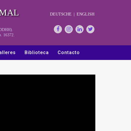
RMAL
DEUTSCHE
|
ENGLISH
y DDHH).
o. 16372.
alleres
Biblioteca
Contacto