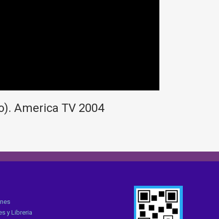
o). America TV 2004
ones
s y Libreria