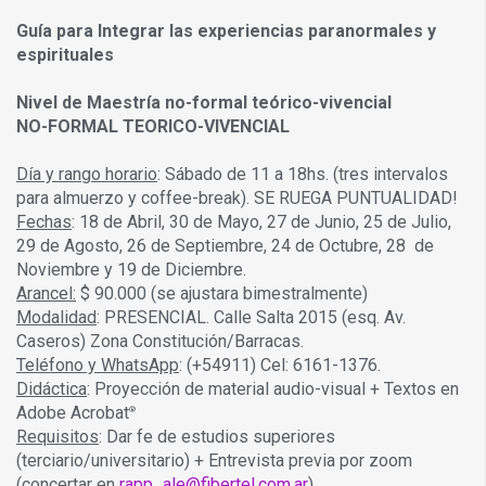
Guía para Integrar las experiencias paranormales y
espirituales
Nivel de Maestría no-formal teórico-vivencial
NO-FORMAL TEORICO-VIVENCIAL
Día y rango horario
: Sábado de 11 a 18hs. (tres intervalos
para almuerzo y coffee-break). SE RUEGA PUNTUALIDAD!
Fechas
: 18 de Abril, 30 de Mayo, 27 de Junio, 25 de Julio,
29 de Agosto, 26 de Septiembre, 24 de Octubre, 28 de
Noviembre y 19 de Diciembre.
Arancel:
$ 90.000 (se ajustara bimestralmente)
Modalidad
: PRESENCIAL. Calle Salta 2015 (esq. Av.
Caseros) Zona Constitución/Barracas.
Teléfono y WhatsApp
: (+54911) Cel: 6161-1376.
Didáctica
: Proyección de material audio-visual + Textos en
Adobe Acrobat
®
Requisitos
: Dar fe de estudios superiores
(terciario/universitario) + Entrevista previa por zoom
(concertar en
rapp_ale@fibertel.com.ar
)