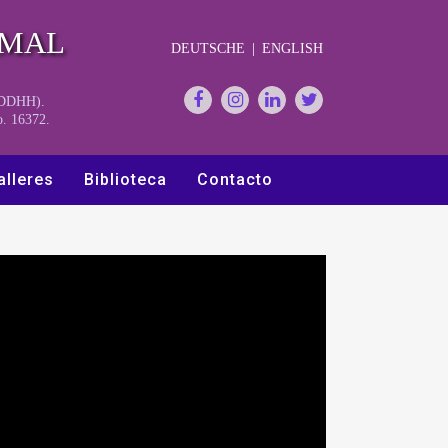
RMAL
DEUTSCHE
|
ENGLISH
y DDHH).
o. 16372.
alleres
Biblioteca
Contacto